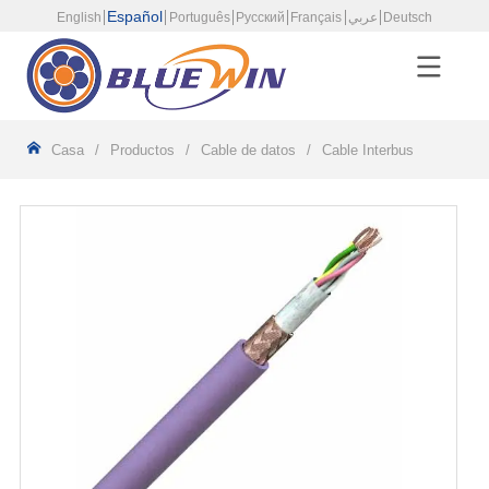
Español
English
Português
Русский
Français
عربي
Deutsch
Casa
/
Productos
/
Cable de datos
/
Cable Interbus